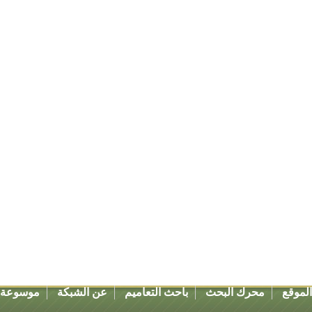
لموقع
محرك البحث
باحث التعاميم
عن الشبكة
موسوعة ق