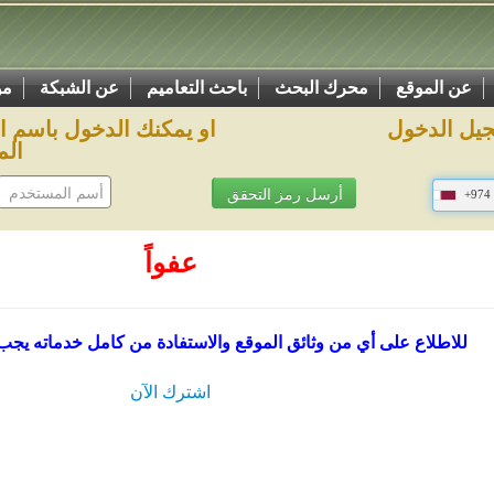
عن الموقع
محرك البحث
باحث التعاميم
عن الشبكة
مو
يل الدخول
او يمكنك الدخول باسم 
الم
+974
عفواً
للاطلاع على أي من وثائق الموقع والاستفادة من كامل خدماته يجب
اشترك الآن